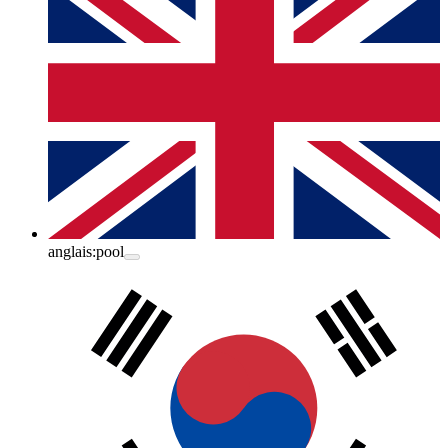
anglais:
pool