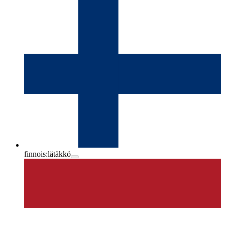
finnois:
lätäkkö