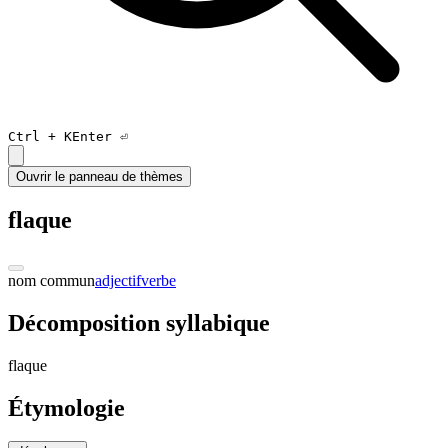
Ctrl +
K
Enter ⏎
Ouvrir le panneau de thèmes
flaque
nom commun
adjectif
verbe
Décomposition syllabique
flaqu
e
Étymologie