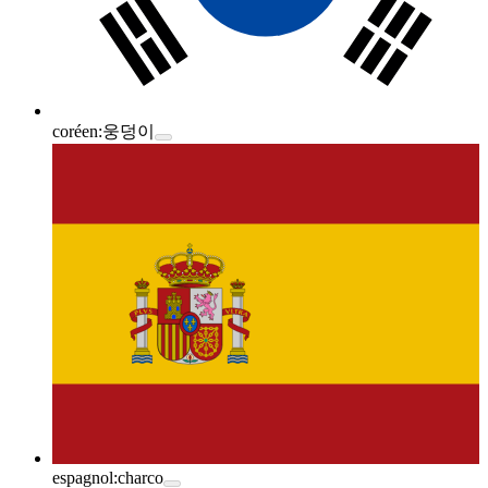
coréen:
웅덩이
espagnol:
charco