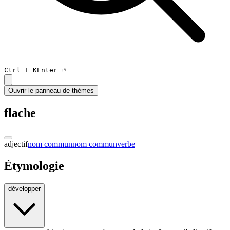
Ctrl +
K
Enter ⏎
Ouvrir le panneau de thèmes
flache
adjectif
nom commun
nom commun
verbe
Étymologie
développer