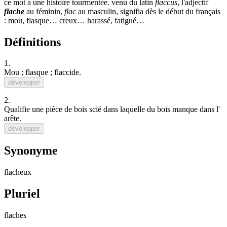
ce mot a une histoire tourmentée. venu du latin
flaccus
, l'adjectif
flache
au féminin,
flac
au masculin, signifia dès le début du français
:
mou
,
flasque
…
creux
…
harassé
,
fatigué
…
Définitions
1.
Mou
;
flasque
;
flaccide
.
développer
2.
Qualifie une pièce de bois scié dans laquelle du bois manque dans l'
arête
.
développer
Synonyme
flacheux
Pluriel
flaches