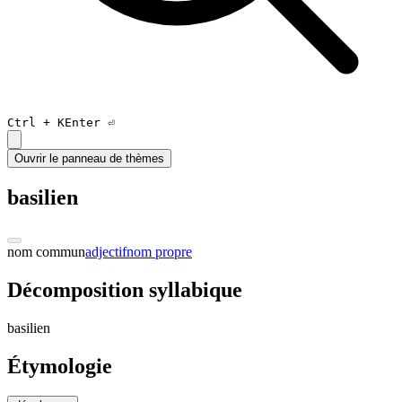
Ctrl +
K
Enter ⏎
Ouvrir le panneau de thèmes
basilien
nom commun
adjectif
nom propre
Décomposition syllabique
ba
si
lien
Étymologie