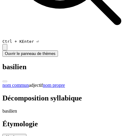
Ctrl +
K
Enter ⏎
Ouvrir le panneau de thèmes
basilien
nom commun
adjectif
nom propre
Décomposition syllabique
ba
si
lien
Étymologie