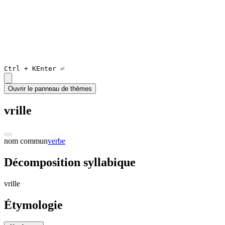
Ctrl +
K
Enter ⏎
Ouvrir le panneau de thèmes
vrille
nom commun
verbe
Décomposition syllabique
vrill
e
Étymologie