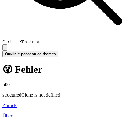
Ctrl +
K
Enter ⏎
Ouvrir le panneau de thèmes
😵 Fehler
500
structuredClone is not defined
Zurück
Über