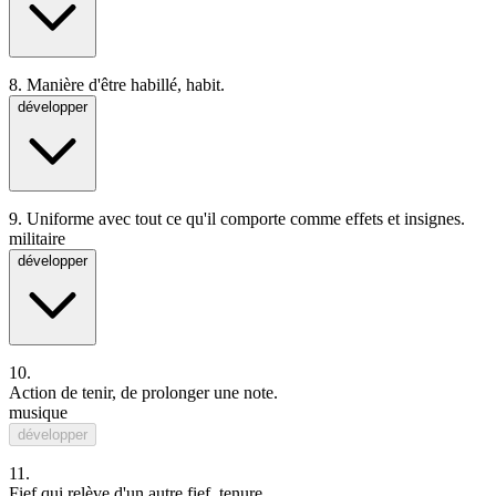
8.
Manière d'être habillé, habit.
développer
9.
Uniforme avec tout ce qu'il comporte comme effets et insignes.
militaire
développer
10.
Action de tenir, de
prolonger
une
note
.
musique
développer
11.
Fief
qui
relève
d'un autre fief,
tenure
.