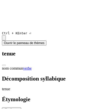
Ctrl +
K
Enter ⏎
Ouvrir le panneau de thèmes
tenue
nom commun
verbe
Décomposition syllabique
te
nu
e
Étymologie