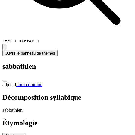
Ctrl +
K
Enter ⏎
Ouvrir le panneau de thèmes
sabbathien
adjectif
nom commun
Décomposition syllabique
sa
b
bathien
Étymologie