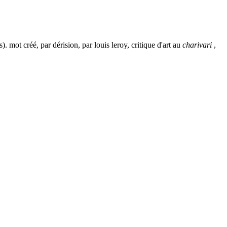
us). mot créé, par dérision, par louis leroy,
critique d'art
au
charivari
,