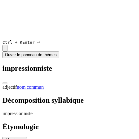
Ctrl +
K
Enter ⏎
Ouvrir le panneau de thèmes
impressionniste
adjectif
nom commun
Décomposition syllabique
im
pre
ssio
nnis
te
Étymologie