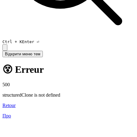
Ctrl +
K
Enter ⏎
Відкрити меню тем
😵 Erreur
500
structuredClone is not defined
Retour
Про