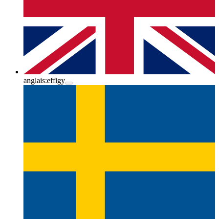
anglais:
effigy