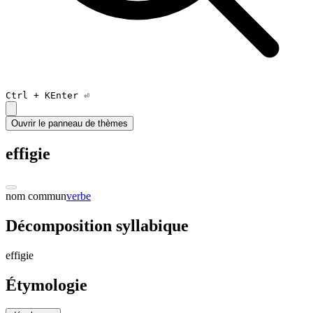
Ctrl +
K
Enter ⏎
Ouvrir le panneau de thèmes
effigie
nom commun
verbe
Décomposition syllabique
e
ffi
gi
e
Étymologie