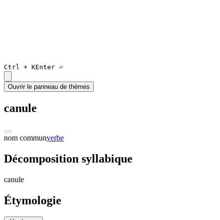
Ctrl +
K
Enter ⏎
Ouvrir le panneau de thèmes
canule
nom commun
verbe
Décomposition syllabique
ca
nul
e
Étymologie