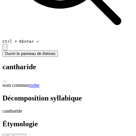
Ctrl +
K
Enter ⏎
Ouvrir le panneau de thèmes
cantharide
nom commun
verbe
Décomposition syllabique
can
tha
ride
Étymologie