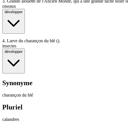
3.
Grande alouette de l'Ancien Monde, qui a une grande tache noire sur
oiseaux
développer
4.
Larve du charançon du blé ().
insectes
développer
Synonyme
charançon du blé
Pluriel
calandres