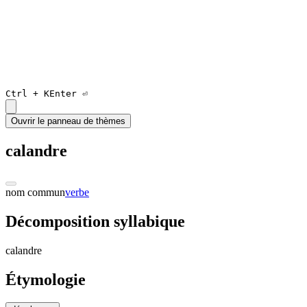
Ctrl +
K
Enter ⏎
Ouvrir le panneau de thèmes
calandre
nom commun
verbe
Décomposition syllabique
ca
landre
Étymologie