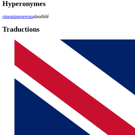
Hyperonymes
oiseau
passereau
alaudidé
Traductions