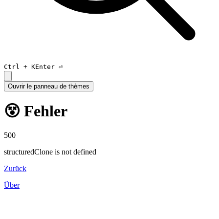
Ctrl +
K
Enter ⏎
Ouvrir le panneau de thèmes
😵 Fehler
500
structuredClone is not defined
Zurück
Über