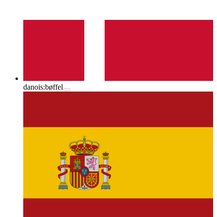
danois:
bøffel