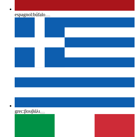
espagnol:
búfalo
grec:
βουβάλι