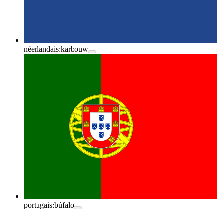
néerlandais:
karbouw
portugais:
búfalo