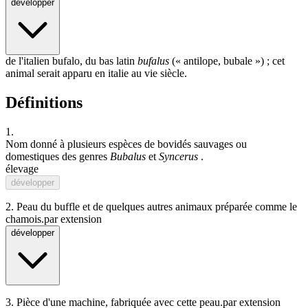
développer
de l'italien bufalo, du bas latin
bufalus
(« antilope,
bubale
») ; cet
animal serait apparu en italie au vie siècle.
Définitions
1.
Nom donné à plusieurs espèces de
bovidé
s sauvages ou
domestiques des genres
Bubalus
et
Syncerus
.
élevage
développer
2.
Peau du buffle et de quelques autres animaux préparée comme le
chamois.
par extension
développer
3.
Pièce d'une machine, fabriquée avec cette peau.
par extension