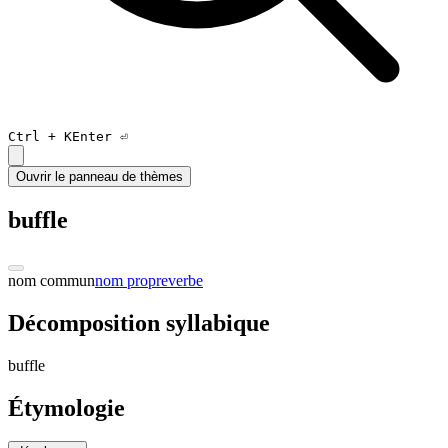
Ctrl +
K
Enter ⏎
Ouvrir le panneau de thèmes
buffle
nom commun
nom propre
verbe
Décomposition syllabique
bu
ffle
Étymologie