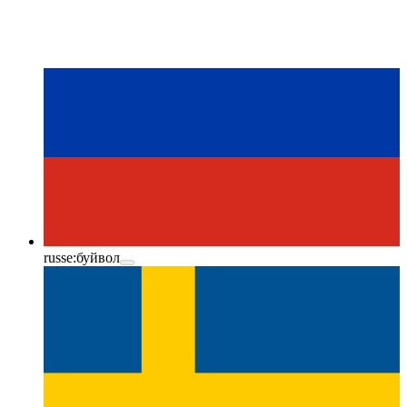
russe:
буйвол