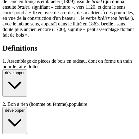
de l'ancien français embraeler (1309), issu de
brael
(qui donna
ensuite
braie
), signifiant «
ceinture
», vers 1120, et dont le sens
correspond à « fixer, avec des cordes, des madriers à des poutrelles,
en vue de la construction d'un bateau ». le verbe
brêler
(ou
breller
),
avec le même sens, apparaît dans le littré en 1863.
brelle
, sans
doute plus ancien encore (1700), signifie « petit assemblage flottant
fait de bois ».
Définitions
1.
Assemblage de pièces de bois en radeau, dont on forme un train
pour le faire flotter.
développer
2.
Bon à rien (homme ou femme).
populaire
développer