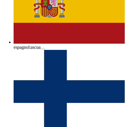
espagnol:
ascua