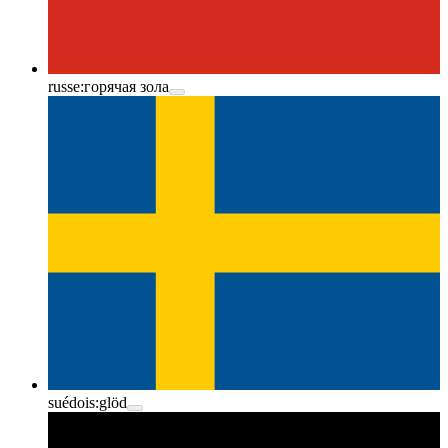
russe:
горячая зола
suédois:
glöd