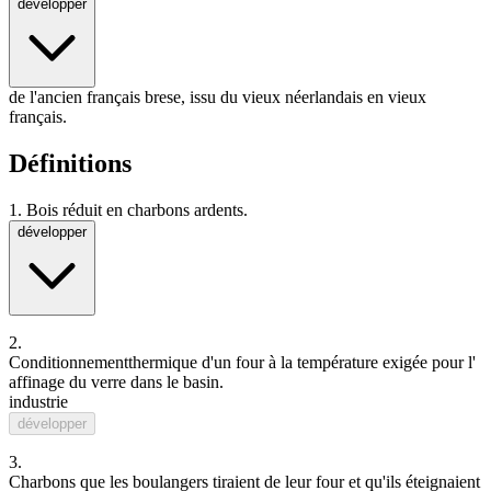
développer
de l'ancien français brese, issu du vieux néerlandais en vieux
français.
Définitions
1.
Bois réduit en charbons ardents.
développer
2.
Conditionnement
thermique
d'un
four
à la
température
exigée pour l'
affinage
du verre dans le
basin
.
industrie
développer
3.
Charbons que les
boulanger
s
tiraient
de
leur
four
et qu'ils
éteignaient