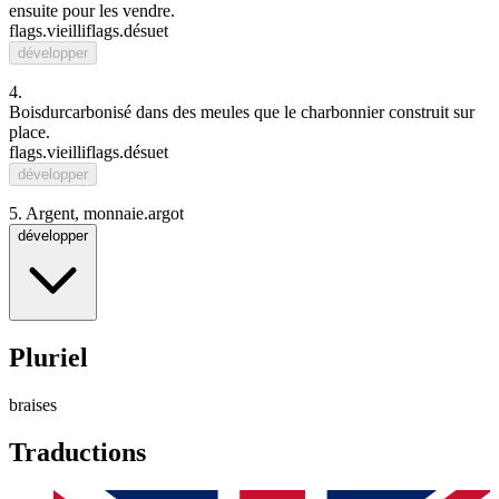
ensuite
pour les
vendre
.
flags.vieilli
flags.désuet
développer
4.
Bois
dur
carbonisé
dans des
meule
s que le
charbonnier
construit
sur
place
.
flags.vieilli
flags.désuet
développer
5.
Argent, monnaie.
argot
développer
Pluriel
braises
Traductions