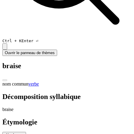
Ctrl +
K
Enter ⏎
Ouvrir le panneau de thèmes
braise
nom commun
verbe
Décomposition syllabique
brais
e
Étymologie