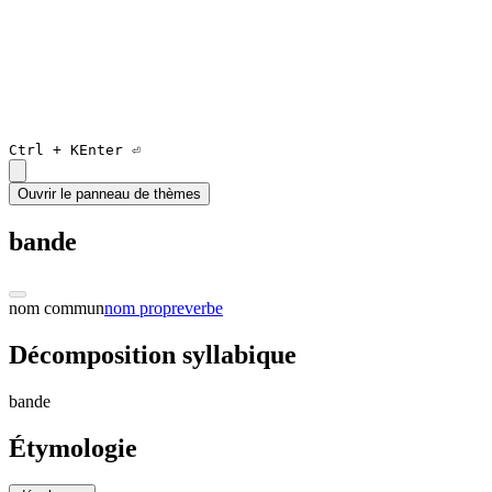
Ctrl +
K
Enter ⏎
Ouvrir le panneau de thèmes
bande
nom commun
nom propre
verbe
Décomposition syllabique
band
e
Étymologie