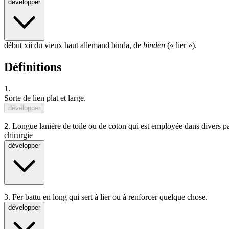
développer
début xii du vieux haut allemand binda, de
binden
(«
lier
»).
Définitions
1.
Sorte de
lien
plat
et
large
.
développer
2.
Longue lanière de toile ou de coton qui est employée dans divers 
chirurgie
développer
3.
Fer battu en long qui sert à lier ou à renforcer quelque chose.
développer