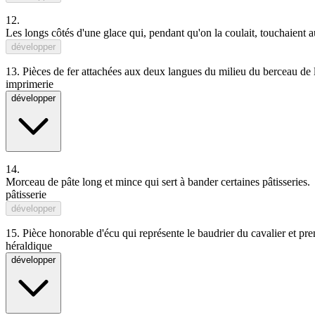
12.
Les longs côtés d'une
glace
qui, pendant qu'on la coulait, touchaient 
développer
13.
Pièces de fer attachées aux deux langues du milieu du berceau de la 
imprimerie
développer
14.
Morceau
de
pâte
long
et
mince
qui
sert
à
bander
certain
es
pâtisserie
s.
pâtisserie
développer
15.
Pièce honorable d'écu qui représente le baudrier du cavalier et pren
héraldique
développer