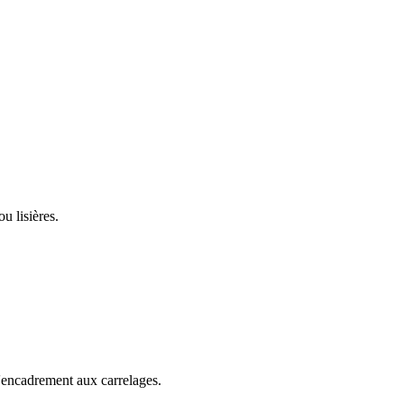
u lisières.
 d'encadrement aux
carrelage
s.