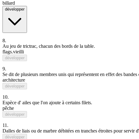
billard
développer
8.
Au jeu de
trictrac
, chacun des bords de la table.
flags.vieilli
développer
9.
Se dit de plusieurs membres unis qui représentent en effet des bandes o
architecture
développer
10.
Espèce d'
aile
s que l'on ajoute à certains
filet
s.
pêche
développer
11.
Dalles
de
liais
ou de
marbre
débitées en tranches étroites pour servir
développer