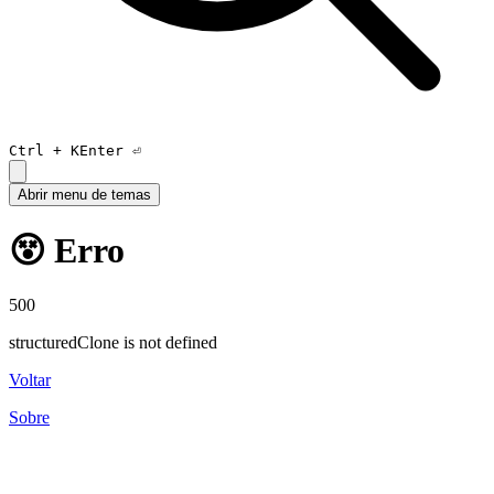
Ctrl +
K
Enter ⏎
Abrir menu de temas
😵 Erro
500
structuredClone is not defined
Voltar
Sobre