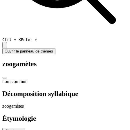
Ctrl +
K
Enter ⏎
Ouvrir le panneau de thèmes
zoogamètes
nom commun
Décomposition syllabique
zo
o
ga
mèt
es
Étymologie