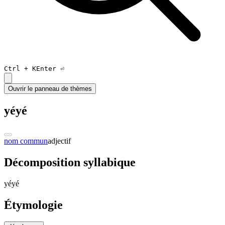
Ctrl +
K
Enter ⏎
Ouvrir le panneau de thèmes
yéyé
nom commun
adjectif
Décomposition syllabique
yé
yé
Étymologie