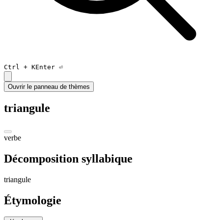
Ctrl +
K
Enter ⏎
Ouvrir le panneau de thèmes
triangule
verbe
Décomposition syllabique
tri
an
gule
Étymologie