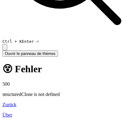
Ctrl +
K
Enter ⏎
Ouvrir le panneau de thèmes
😵 Fehler
500
structuredClone is not defined
Zurück
Über