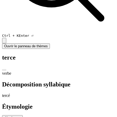
Ctrl +
K
Enter ⏎
Ouvrir le panneau de thèmes
terce
verbe
Décomposition syllabique
ter
cé
Étymologie