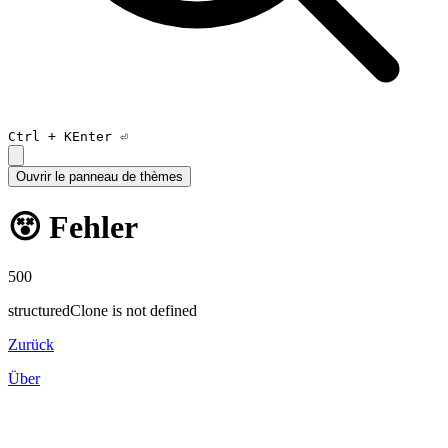
Ctrl +
K
Enter ⏎
Ouvrir le panneau de thèmes
😵 Fehler
500
structuredClone is not defined
Zurück
Über