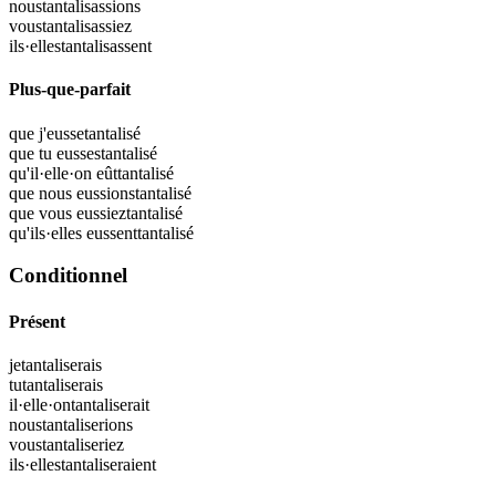
nous
tantalisassions
vous
tantalisassiez
ils·elles
tantalisassent
Plus-que-parfait
que j'eusse
tantalisé
que tu eusses
tantalisé
qu'il·elle·on eût
tantalisé
que nous eussions
tantalisé
que vous eussiez
tantalisé
qu'ils·elles eussent
tantalisé
Conditionnel
Présent
je
tantaliserais
tu
tantaliserais
il·elle·on
tantaliserait
nous
tantaliserions
vous
tantaliseriez
ils·elles
tantaliseraient