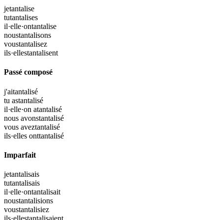
je
tantalise
tu
tantalises
il·elle·on
tantalise
nous
tantalisons
vous
tantalisez
ils·elles
tantalisent
Passé composé
j'ai
tantalisé
tu as
tantalisé
il·elle·on a
tantalisé
nous avons
tantalisé
vous avez
tantalisé
ils·elles ont
tantalisé
Imparfait
je
tantalisais
tu
tantalisais
il·elle·on
tantalisait
nous
tantalisions
vous
tantalisiez
ils·elles
tantalisaient