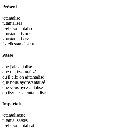
Présent
je
tantalise
tu
tantalises
il·elle·on
tantalise
nous
tantalisions
vous
tantalisiez
ils·elles
tantalisent
Passé
que j'aie
tantalisé
que tu aies
tantalisé
qu'il·elle·on ait
tantalisé
que nous ayons
tantalisé
que vous ayez
tantalisé
qu'ils·elles aient
tantalisé
Imparfait
je
tantalisasse
tu
tantalisasses
il·elle·on
tantalisât