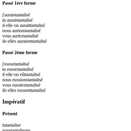
Passé 1ère forme
j'aurais
tantalisé
tu aurais
tantalisé
il·elle·on aurait
tantalisé
nous aurions
tantalisé
vous auriez
tantalisé
ils·elles auraient
tantalisé
Passé 2ème forme
j'eusse
tantalisé
tu eusses
tantalisé
il·elle·on eût
tantalisé
nous eussions
tantalisé
vous eussiez
tantalisé
ils·elles eussent
tantalisé
Impératif
Présent
tu
tantalise
nous
tantalisons