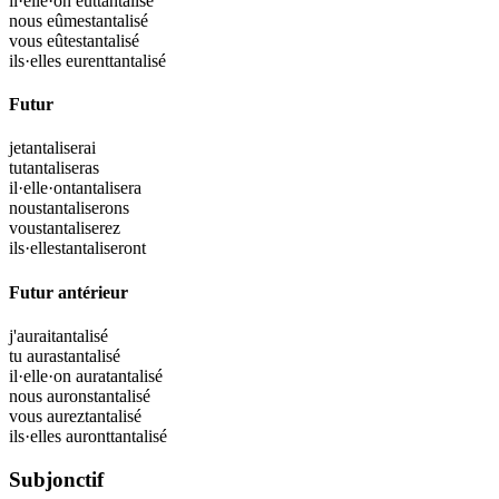
il·elle·on eut
tantalisé
nous eûmes
tantalisé
vous eûtes
tantalisé
ils·elles eurent
tantalisé
Futur
je
tantaliserai
tu
tantaliseras
il·elle·on
tantalisera
nous
tantaliserons
vous
tantaliserez
ils·elles
tantaliseront
Futur antérieur
j'aurai
tantalisé
tu auras
tantalisé
il·elle·on aura
tantalisé
nous aurons
tantalisé
vous aurez
tantalisé
ils·elles auront
tantalisé
Subjonctif