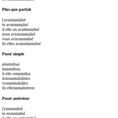
Plus-que-parfait
j'avais
tantalisé
tu avais
tantalisé
il·elle·on avait
tantalisé
nous avions
tantalisé
vous aviez
tantalisé
ils·elles avaient
tantalisé
Passé simple
je
tantalisai
tu
tantalisas
il·elle·on
tantalisa
nous
tantalisâmes
vous
tantalisâtes
ils·elles
tantalisèrent
Passé antérieur
j'eus
tantalisé
tu eus
tantalisé