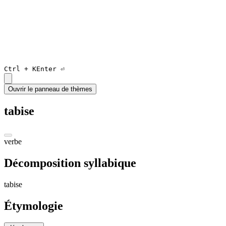
Ctrl +
K
Enter ⏎
Ouvrir le panneau de thèmes
tabise
verbe
Décomposition syllabique
ta
bis
e
Étymologie