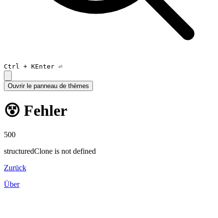
Ctrl +
K
Enter ⏎
Ouvrir le panneau de thèmes
😵 Fehler
500
structuredClone is not defined
Zurück
Über