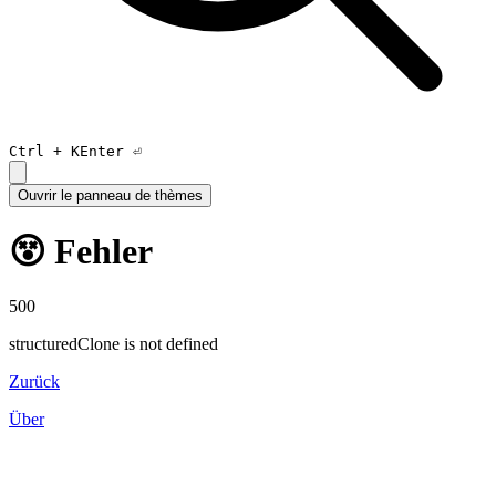
Ctrl +
K
Enter ⏎
Ouvrir le panneau de thèmes
😵 Fehler
500
structuredClone is not defined
Zurück
Über