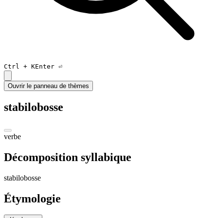
Ctrl +
K
Enter ⏎
Ouvrir le panneau de thèmes
stabilobosse
verbe
Décomposition syllabique
sta
bi
lo
boss
e
Étymologie