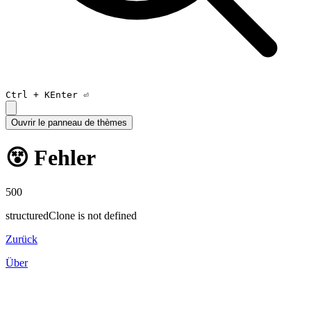
Ctrl +
K
Enter ⏎
Ouvrir le panneau de thèmes
😵 Fehler
500
structuredClone is not defined
Zurück
Über