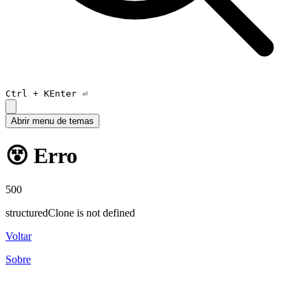
Ctrl +
K
Enter ⏎
Abrir menu de temas
😵 Erro
500
structuredClone is not defined
Voltar
Sobre