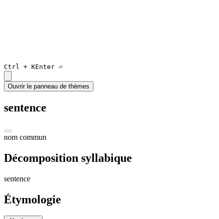
Ctrl +
K
Enter ⏎
Ouvrir le panneau de thèmes
sentence
nom commun
Décomposition syllabique
sen
tenc
e
Étymologie