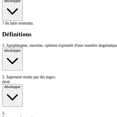
développer
? du latin sententia.
Définitions
1.
Apophtegme, maxime, opinion exprimée d'une manière dogmatiqu
développer
2.
Jugement rendu par des juges.
droit
développer
3.