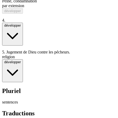
Peine
,
condamnation
par extension
développer
4.
développer
5.
Jugement de Dieu contre les pécheurs.
religion
développer
Pluriel
sentences
Traductions