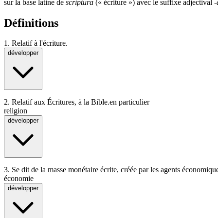
sur la base latine de
scriptura
(« écriture ») avec le suffixe adjectival
-
Définitions
1.
Relatif à l'écriture.
développer
2.
Relatif aux Écritures, à la Bible.
en particulier
religion
développer
3.
Se dit de la masse monétaire écrite, créée par les agents économique
économie
développer