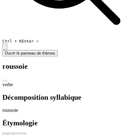
Ctrl +
K
Enter ⏎
Ouvrir le panneau de thèmes
roussoie
verbe
Décomposition syllabique
rou
ssoi
e
Étymologie