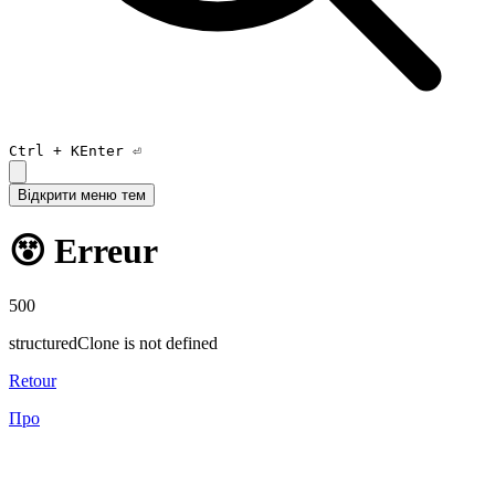
Ctrl +
K
Enter ⏎
Відкрити меню тем
😵 Erreur
500
structuredClone is not defined
Retour
Про