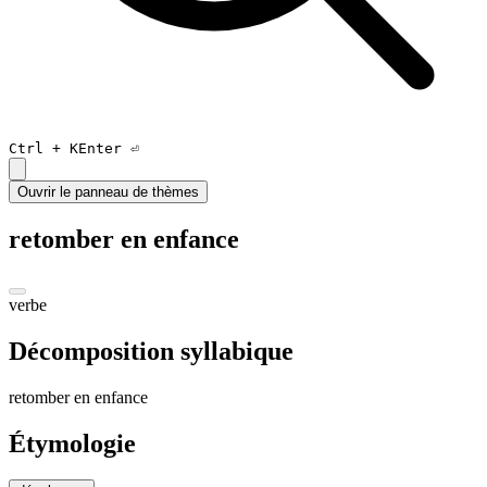
Ctrl +
K
Enter ⏎
Ouvrir le panneau de thèmes
retomber en enfance
verbe
Décomposition syllabique
re
tom
ber en en
fanc
e
Étymologie