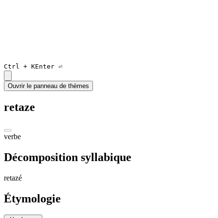
Ctrl +
K
Enter ⏎
Ouvrir le panneau de thèmes
retaze
verbe
Décomposition syllabique
re
ta
zé
Étymologie