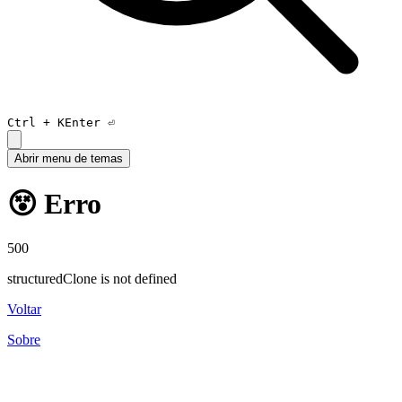
Ctrl +
K
Enter ⏎
Abrir menu de temas
😵 Erro
500
structuredClone is not defined
Voltar
Sobre