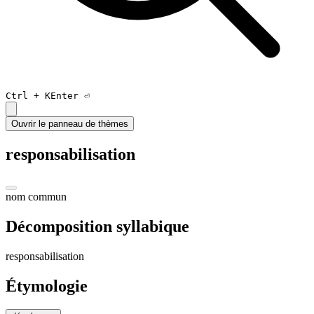
Ctrl +
K
Enter ⏎
Ouvrir le panneau de thèmes
responsabilisation
nom commun
Décomposition syllabique
res
pon
sa
bi
li
sa
tion
Étymologie