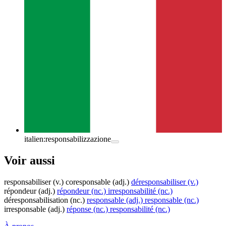
italien:
responsabilizzazione
Voir aussi
responsabiliser
(v.)
coresponsable
(adj.)
déresponsabiliser
(v.)
répondeur
(adj.)
répondeur
(nc.)
irresponsabilité
(nc.)
déresponsabilisation
(nc.)
responsable
(adj.)
responsable
(nc.)
irresponsable
(adj.)
réponse
(nc.)
responsabilité
(nc.)