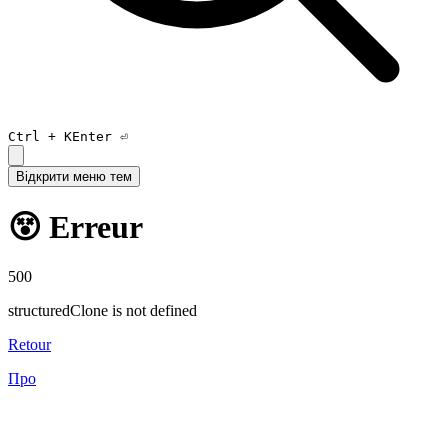
Ctrl +
K
Enter ⏎
Відкрити меню тем
😵 Erreur
500
structuredClone is not defined
Retour
Про