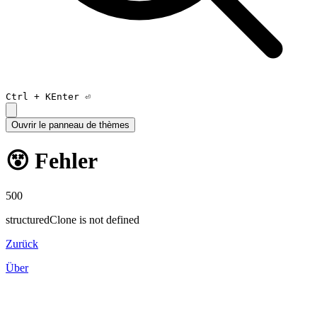
Ctrl +
K
Enter ⏎
Ouvrir le panneau de thèmes
😵 Fehler
500
structuredClone is not defined
Zurück
Über