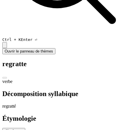
Ctrl +
K
Enter ⏎
Ouvrir le panneau de thèmes
regratte
verbe
Décomposition syllabique
regra
tté
Étymologie