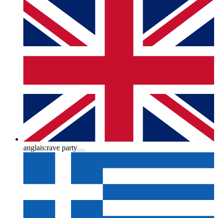
anglais:
rave party