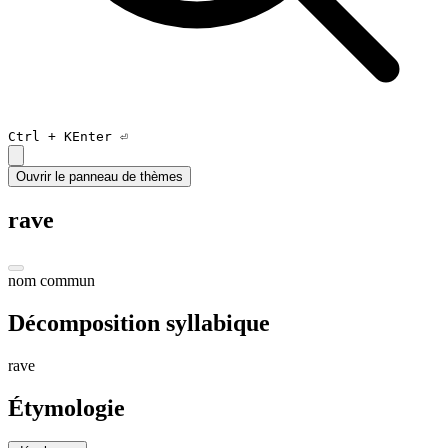
Ctrl +
K
Enter ⏎
Ouvrir le panneau de thèmes
rave
nom commun
Décomposition syllabique
rav
e
Étymologie