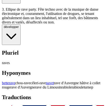
3.
Ellipse de rave party. Fête techno avec de la musique de danse
électronique et, couramment, l'utilisation de drogues, se tenant
généralement dans un lieu inhabituel, tel une forêt, des bâtiments
divers et variés, désaffectés ou non.
développer
Pluriel
raves
Hyponymes
betterave
chou-rave
céleri-rave
navet
rave d'Auvergne hâtive à collet
rouge
rave d'Auvergne
rave du Limousin
rabiole
rabioule
turnep
Traductions