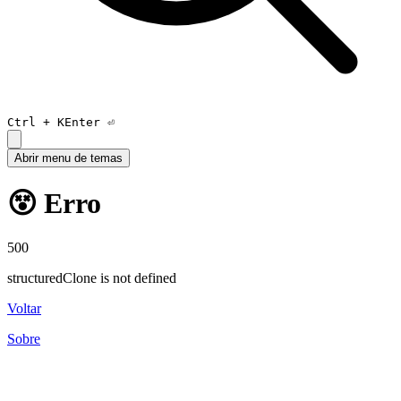
Ctrl +
K
Enter ⏎
Abrir menu de temas
😵 Erro
500
structuredClone is not defined
Voltar
Sobre