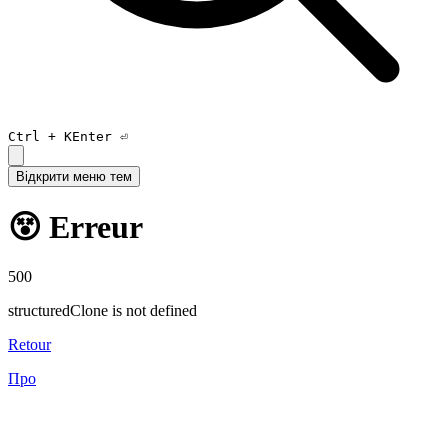
Ctrl +
K
Enter ⏎
Відкрити меню тем
😵 Erreur
500
structuredClone is not defined
Retour
Про