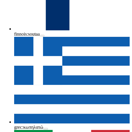
finnois:
soutaa
grec:
κωπηλατώ