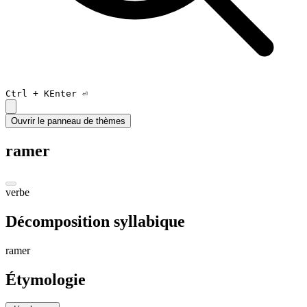
Ctrl +
K
Enter ⏎
Ouvrir le panneau de thèmes
ramer
verbe
Décomposition syllabique
ra
mer
Étymologie