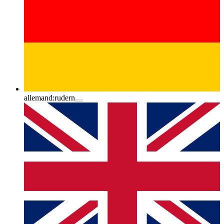
allemand:
rudern