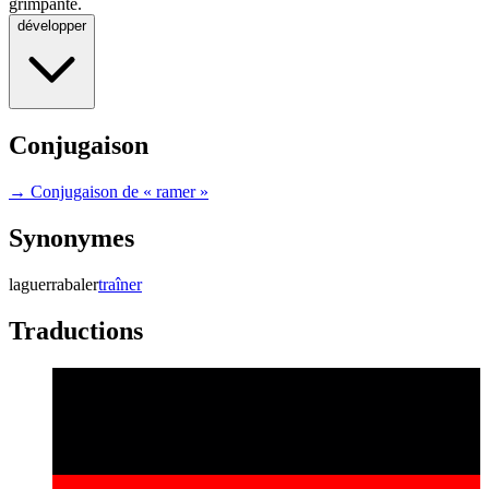
grimpante.
développer
Conjugaison
→ Conjugaison de « ramer »
Synonymes
laguer
rabaler
traîner
Traductions