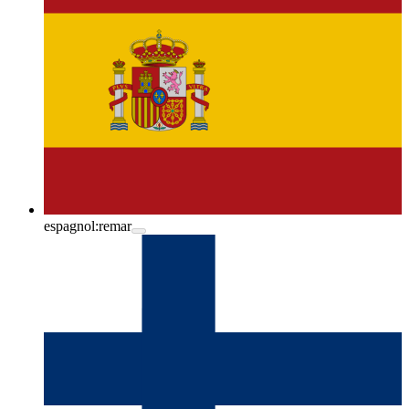
espagnol:
remar