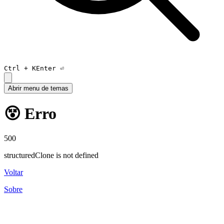
Ctrl +
K
Enter ⏎
Abrir menu de temas
😵 Erro
500
structuredClone is not defined
Voltar
Sobre