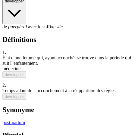
développer
de
puerpéral
avec le suffixe
-ité
.
Définitions
1.
État
d'une
femme
qui, ayant
accouché
, se
trouve
dans la
période
qui
suit
l'
enfantement
.
médecine
développer
2.
Temps
allant de l'
accouchement
à la
réapparition
des
règles
.
développer
Synonyme
post-partum