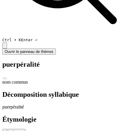
Ctrl +
K
Enter ⏎
Ouvrir le panneau de thèmes
puerpéralité
nom commun
Décomposition syllabique
p
uerpéra
li
té
Étymologie